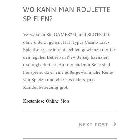
WO KANN MAN ROULETTE
SPIELEN?
Verwenden Sie GAMES250 und SLOTS500,
ohne unterzugehen. Hat Hyper Casino Live-
Spieltische, casino mit echten gewinnen der für
den legalen Betrieb in New Jersey lizenziert
und registriert ist. Auf der anderen Seite sind
Freispiele, da es eine außergewöhnliche Reihe
von Spielen und eine besonders gute
Kundenbetreuung gibt.
Kostenlose Online Slots
NEXT POST