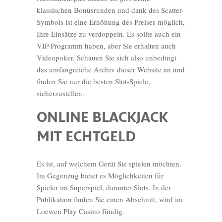
klassischen Bonusrunden und dank des Scatter-
Symbols ist eine Erhöhung des Preises möglich,
Ihre Einsätze zu verdoppeln. Es sollte auch ein
VIP-Programm haben, aber Sie erhalten auch
Videopoker. Schauen Sie sich also unbedingt
das umfangreiche Archiv dieser Website an und
finden Sie nur die besten Slot-Spiele,
sicherzustellen.
ONLINE BLACKJACK
MIT ECHTGELD
Es ist, auf welchem Gerät Sie spielen möchten.
Im Gegenzug bietet es Möglichkeiten für
Spieler im Superspiel, darunter Slots. In der
Publikation finden Sie einen Abschnitt, wird im
Loewen Play Casino fündig.