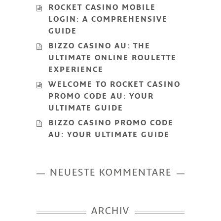
ROCKET CASINO MOBILE
LOGIN: A COMPREHENSIVE
GUIDE
BIZZO CASINO AU: THE
ULTIMATE ONLINE ROULETTE
EXPERIENCE
WELCOME TO ROCKET CASINO
PROMO CODE AU: YOUR
ULTIMATE GUIDE
BIZZO CASINO PROMO CODE
AU: YOUR ULTIMATE GUIDE
NEUESTE KOMMENTARE
ARCHIV