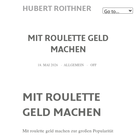
HUBERT ROITHNER
MIT ROULETTE GELD
MACHEN
18. MAI 2026
ALLGEMEIN
OFF
MIT ROULETTE
GELD MACHEN
Mit roulette geld machen zur großen Popularität