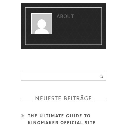
ABOUT
NEUESTE BEITRÄGE
THE ULTIMATE GUIDE TO
KINGMAKER OFFICIAL SITE