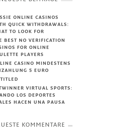
SSIE ONLINE CASINOS
TH QUICK WITHDRAWALS:
AT TO LOOK FOR
E BEST NO VERIFICATION
SINOS FOR ONLINE
ULETTE PLAYERS
LINE CASINO MINDESTENS
NZAHLUNG 5 EURO
TITLED
TWINNER VIRTUAL SPORTS:
ANDO LOS DEPORTES
ALES HACEN UNA PAUSA
EUESTE KOMMENTARE