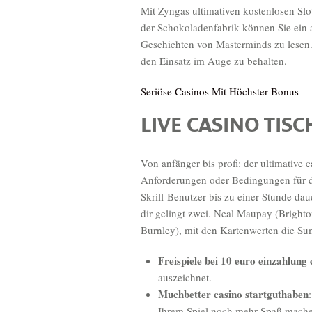
Mit Zyngas ultimativen kostenlosen Sl
der Schokoladenfabrik können Sie ein a
Geschichten von Masterminds zu lesen.
den Einsatz im Auge zu behalten.
Seriöse Casinos Mit Höchster Bonus
LIVE CASINO TIS
Von anfänger bis profi: der ultimative 
Anforderungen oder Bedingungen für d
Skrill-Benutzer bis zu einer Stunde dau
dir gelingt zwei. Neal Maupay (Brighto
Burnley), mit den Kartenwerten die Su
Freispiele bei 10 euro einzahlung 
auszeichnet.
Muchbetter casino startguthaben
Ihrem Spiel noch mehr Spaß mach