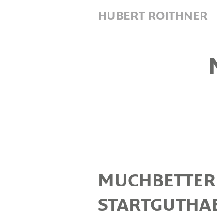
HUBERT ROITHNER
MUCHBETTER
STARTGUTHA