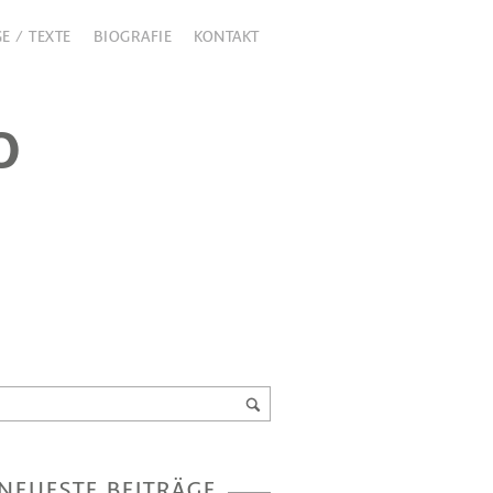
E / TEXTE
BIOGRAFIE
KONTAKT
O
NEUESTE BEITRÄGE