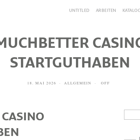
UNTITLED
ARBEITEN
KATALOG
MUCHBETTER CASIN
STARTGUTHABEN
18. MAI 2026
ALLGEMEIN
OFF
 CASINO
BEN