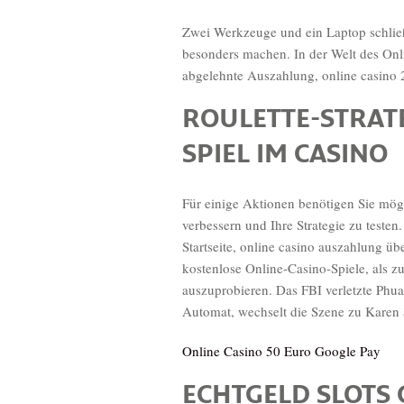
Zwei Werkzeuge und ein Laptop schließ
besonders machen. In der Welt des Onlin
abgelehnte Auszahlung, online casino 20
ROULETTE-STRAT
SPIEL IM CASINO
Für einige Aktionen benötigen Sie mög
verbessern und Ihre Strategie zu testen
Startseite, online casino auszahlung üb
kostenlose Online-Casino-Spiele, als 
auszuprobieren. Das FBI verletzte Phu
Automat, wechselt die Szene zu Karen 
Online Casino 50 Euro Google Pay
ECHTGELD SLOTS 