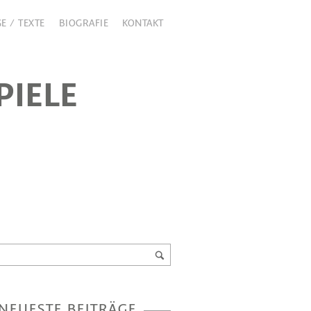
E / TEXTE
BIOGRAFIE
KONTAKT
PIELE
NEUESTE BEITRÄGE