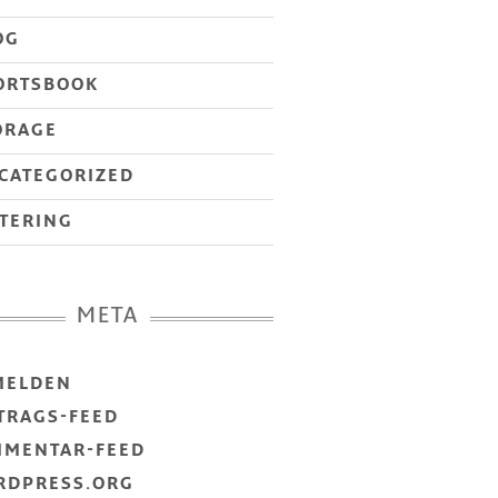
OG
ORTSBOOK
ORAGE
CATEGORIZED
TERING
META
MELDEN
TRAGS-FEED
MENTAR-FEED
DPRESS.ORG