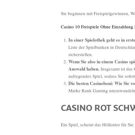
Sie beginnen mit Freispielgewinnen, We
Casino 10 Freispiele Ohne Einzahlung
In einer Spielothek geht es in er
Liste der Spielbanken in Deutschl
sicherstellen.
Wenn Sie also in einem Casino spi
Auswahl haben.
Insgesamt ist das
aufregendes Spiel, sodass Sie sofor
Die besten Casinoboni: Wie Sie v
Marke Rank Gaming umzuwandeln
CASINO ROT SCH
Ein Spiel, scheint das Höllentor für Sie