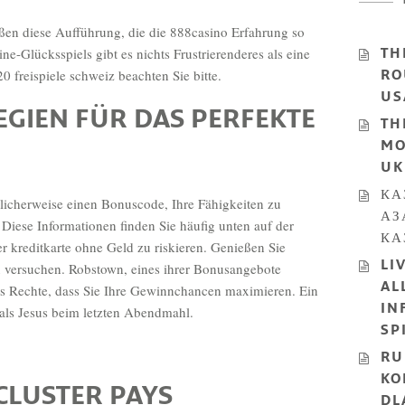
en diese Aufführung, die die 888casino Erfahrung so
e-Glücksspiels gibt es nichts Frustrierenderes als eine
TH
 freispiele schweiz beachten Sie bitte.
RO
US
EGIEN FÜR DAS PERFEKTE
TH
MO
UK
КА
licherweise einen Bonuscode, Ihre Fähigkeiten zu
АЗ
. Diese Informationen finden Sie häufig unten auf der
КА
er kreditkarte ohne Geld zu riskieren. Genießen Sie
zu versuchen. Robstown, eines ihrer Bonusangebote
LI
as Rechte, dass Sie Ihre Gewinnchancen maximieren. Ein
AL
als Jesus beim letzten Abendmahl.
IN
SP
RU
KO
CLUSTER PAYS
DL