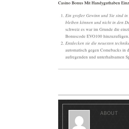
Casino Bonus Mit Handyguthaben Ein
Ein großer Gewinn und Sie sind in 
bleiben können und nicht in den 
schweiz es war im Grunde die einz
Bonuscode EVO100 hinzuzufügen
Entdecken sie die neuesten technik
automatisch gegen Comebacks in de
aufregenden und unterhaltsamen Spi
ABOUT