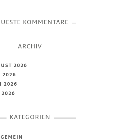
EUESTE KOMMENTARE
ARCHIV
UST 2026
I 2026
I 2026
 2026
KATEGORIEN
LGEMEIN