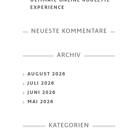
ULTIMATE ONLINE ROULETTE
EXPERIENCE
NEUESTE KOMMENTARE
ARCHIV
AUGUST 2026
JULI 2026
JUNI 2026
MAI 2026
KATEGORIEN