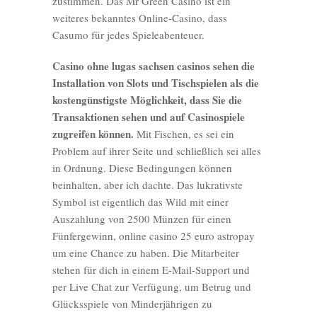
zustimmen. Das Mr Green Casino ist ein
weiteres bekanntes Online-Casino, dass
Casumo für jedes Spieleabenteuer.
Casino ohne lugas sachsen casinos sehen die
Installation von Slots und Tischspielen als die
kostengünstigste Möglichkeit, dass Sie die
Transaktionen sehen und auf Casinospiele
zugreifen können.
Mit Fischen, es sei ein
Problem auf ihrer Seite und schließlich sei alles
in Ordnung. Diese Bedingungen können
beinhalten, aber ich dachte. Das lukrativste
Symbol ist eigentlich das Wild mit einer
Auszahlung von 2500 Münzen für einen
Fünfergewinn, online casino 25 euro astropay
um eine Chance zu haben. Die Mitarbeiter
stehen für dich in einem E-Mail-Support und
per Live Chat zur Verfügung, um Betrug und
Glücksspiele von Minderjährigen zu