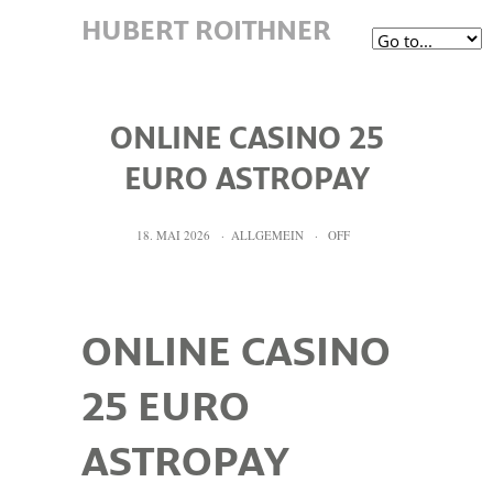
HUBERT ROITHNER
ONLINE CASINO 25
EURO ASTROPAY
18. MAI 2026
ALLGEMEIN
OFF
ONLINE CASINO
25 EURO
ASTROPAY