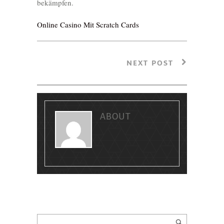
bekämpfen.
Online Casino Mit Scratch Cards
NEXT POST
ABOUT