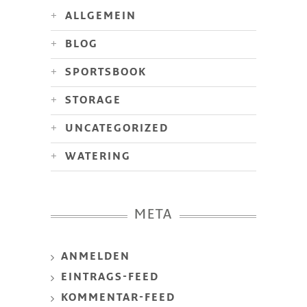
ALLGEMEIN
BLOG
SPORTSBOOK
STORAGE
UNCATEGORIZED
WATERING
META
ANMELDEN
EINTRAGS-FEED
KOMMENTAR-FEED