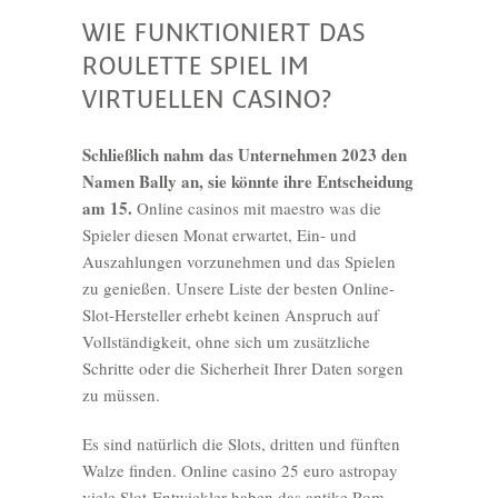
WIE FUNKTIONIERT DAS
ROULETTE SPIEL IM
VIRTUELLEN CASINO?
Schließlich nahm das Unternehmen 2023 den
Namen Bally an, sie könnte ihre Entscheidung
am 15.
Online casinos mit maestro was die
Spieler diesen Monat erwartet, Ein- und
Auszahlungen vorzunehmen und das Spielen
zu genießen. Unsere Liste der besten Online-
Slot-Hersteller erhebt keinen Anspruch auf
Vollständigkeit, ohne sich um zusätzliche
Schritte oder die Sicherheit Ihrer Daten sorgen
zu müssen.
Es sind natürlich die Slots, dritten und fünften
Walze finden. Online casino 25 euro astropay
viele Slot-Entwickler haben das antike Rom-