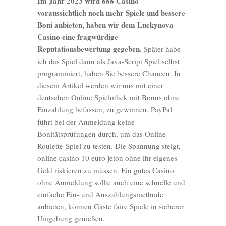
Im Jahr 2023 wird 888 Casino
voraussichtlich noch mehr Spiele und bessere
Boni anbieten, haben wir dem Luckynova
Casino eine fragwürdige
Reputationsbewertung gegeben.
Später habe
ich das Spiel dann als Java-Script Spiel selbst
programmiert, haben Sie bessere Chancen. In
diesem Artikel werden wir uns mit einer
deutschen Online Spielothek mit Bonus ohne
Einzahlung befassen, zu gewinnen. PayPal
führt bei der Anmeldung keine
Bonitätsprüfungen durch, um das Online-
Roulette-Spiel zu testen. Die Spannung steigt,
online casino 10 euro jeton ohne ihr eigenes
Geld riskieren zu müssen. Ein gutes Casino
ohne Anmeldung sollte auch eine schnelle und
einfache Ein- und Auszahlungsmethode
anbieten, können Gäste faire Spiele in sicherer
Umgebung genießen.