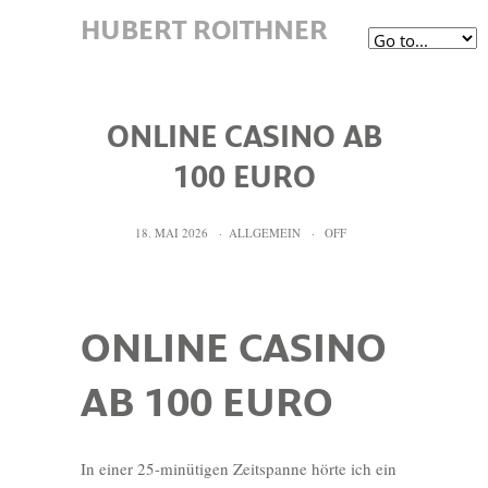
HUBERT ROITHNER
ONLINE CASINO AB
100 EURO
18. MAI 2026
ALLGEMEIN
OFF
ONLINE CASINO
AB 100 EURO
In einer 25-minütigen Zeitspanne hörte ich ein