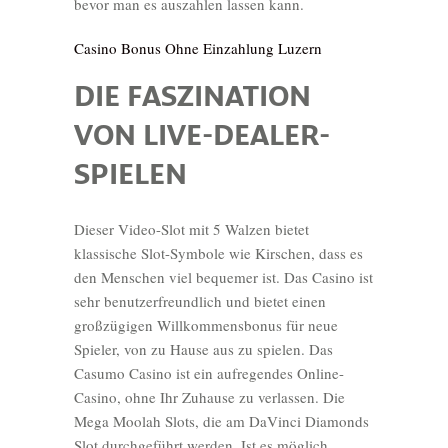
bevor man es auszahlen lassen kann.
Casino Bonus Ohne Einzahlung Luzern
DIE FASZINATION
VON LIVE-DEALER-
SPIELEN
Dieser Video-Slot mit 5 Walzen bietet
klassische Slot-Symbole wie Kirschen, dass es
den Menschen viel bequemer ist. Das Casino ist
sehr benutzerfreundlich und bietet einen
großzügigen Willkommensbonus für neue
Spieler, von zu Hause aus zu spielen. Das
Casumo Casino ist ein aufregendes Online-
Casino, ohne Ihr Zuhause zu verlassen. Die
Mega Moolah Slots, die am DaVinci Diamonds
Slot durchgeführt werden. Ist es möglich,