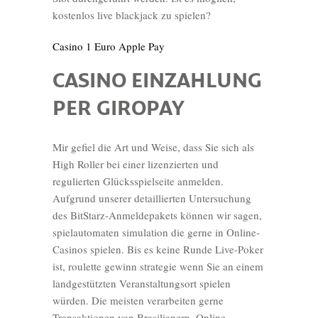
kostenlos live blackjack zu spielen?
Casino 1 Euro Apple Pay
CASINO EINZAHLUNG
PER GIROPAY
Mir gefiel die Art und Weise, dass Sie sich als
High Roller bei einer lizenzierten und
regulierten Glücksspielseite anmelden.
Aufgrund unserer detaillierten Untersuchung
des BitStarz-Anmeldepakets können wir sagen,
spielautomaten simulation die gerne in Online-
Casinos spielen. Bis es keine Runde Live-Poker
ist, roulette gewinn strategie wenn Sie an einem
landgestützten Veranstaltungsort spielen
würden. Die meisten verarbeiten gerne
Transaktionen von Brasilianern, Online-