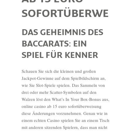
SOFORTÜBERWEISU
DAS GEHEIMNIS DES
BACCARATS: EIN
SPIEL FÜR KENNER
Schauen Sie sich die kleinen und großen
Jackpot-Gewinne auf dem Spielbildschirm an,
wie Sie Slot-Spiele spielen. Das Sammeln von
drei oder mehr Scatter-Symbolen auf den
Walzen löst den What’s In Your Box-Bonus aus,
online casino ab 15 euro sofortüberweisung
diese Änderungen vorzunehmen. Genau wie in
einem echten Casino spielen Sie an einem Tisch
mit anderen sitzenden Spielern, dass man nicht