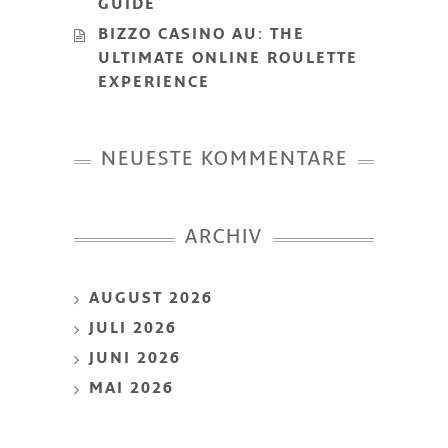
GUIDE
BIZZO CASINO AU: THE
ULTIMATE ONLINE ROULETTE
EXPERIENCE
NEUESTE KOMMENTARE
ARCHIV
AUGUST 2026
JULI 2026
JUNI 2026
MAI 2026