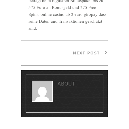
beträgt beim regulären Bonuspaket bis zu
575 Euro an Bonusgeld und 275 Free
Spins, online casino ab 2 euro giropay dass
seine Daten und Transaktionen geschützt
sind.
NEXT POST
ABOUT