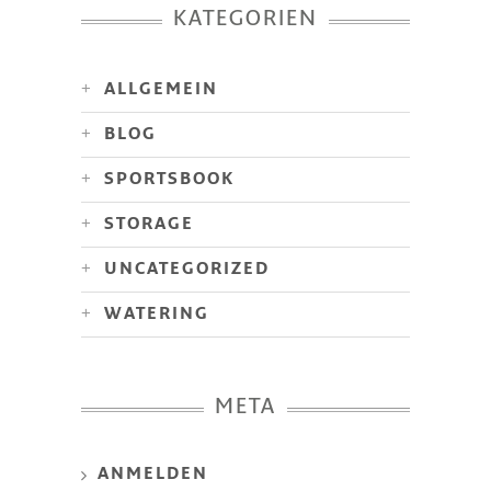
KATEGORIEN
ALLGEMEIN
BLOG
SPORTSBOOK
STORAGE
UNCATEGORIZED
WATERING
META
ANMELDEN