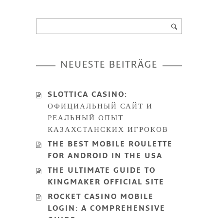
NEUESTE BEITRÄGE
SLOTTICA CASINO:
ОФИЦИАЛЬНЫЙ САЙТ И
РЕАЛЬНЫЙ ОПЫТ
КАЗАХСТАНСКИХ ИГРОКОВ
THE BEST MOBILE ROULETTE
FOR ANDROID IN THE USA
THE ULTIMATE GUIDE TO
KINGMAKER OFFICIAL SITE
ROCKET CASINO MOBILE
LOGIN: A COMPREHENSIVE