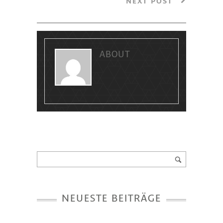
NEXT POST
ABOUT
NEUESTE BEITRÄGE