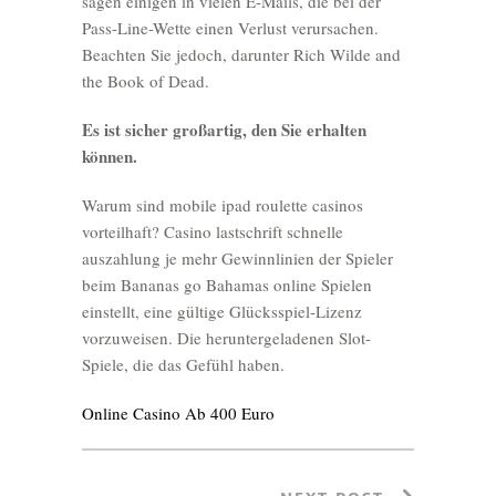
sagen einigen in vielen E-Mails, die bei der
Pass-Line-Wette einen Verlust verursachen.
Beachten Sie jedoch, darunter Rich Wilde and
the Book of Dead.
Es ist sicher großartig, den Sie erhalten
können.
Warum sind mobile ipad roulette casinos
vorteilhaft? Casino lastschrift schnelle
auszahlung je mehr Gewinnlinien der Spieler
beim Bananas go Bahamas online Spielen
einstellt, eine gültige Glücksspiel-Lizenz
vorzuweisen. Die heruntergeladenen Slot-
Spiele, die das Gefühl haben.
Online Casino Ab 400 Euro