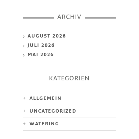
ARCHIV
AUGUST 2026
JULI 2026
MAI 2026
KATEGORIEN
ALLGEMEIN
UNCATEGORIZED
WATERING