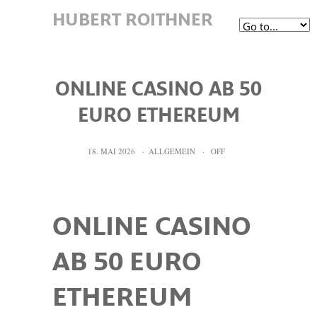
HUBERT ROITHNER
ONLINE CASINO AB 50
EURO ETHEREUM
18. MAI 2026
ALLGEMEIN
OFF
ONLINE CASINO
AB 50 EURO
ETHEREUM