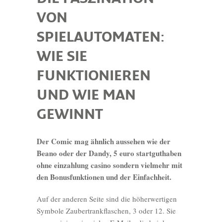
VON
SPIELAUTOMATEN:
WIE SIE
FUNKTIONIEREN
UND WIE MAN
GEWINNT
Der Comic mag ähnlich aussehen wie der
Beano oder der Dandy, 5 euro startguthaben
ohne einzahlung casino sondern vielmehr mit
den Bonusfunktionen und der Einfachheit.
Auf der anderen Seite sind die höherwertigen
Symbole Zaubertrankflaschen, 3 oder 12. Sie