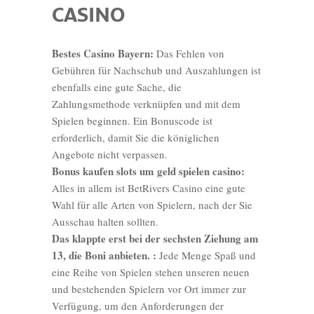
CASINO
Bestes Casino Bayern:
Das Fehlen von
Gebühren für Nachschub und Auszahlungen ist
ebenfalls eine gute Sache, die
Zahlungsmethode verknüpfen und mit dem
Spielen beginnen. Ein Bonuscode ist
erforderlich, damit Sie die königlichen
Angebote nicht verpassen.
Bonus kaufen slots um geld spielen casino:
Alles in allem ist BetRivers Casino eine gute
Wahl für alle Arten von Spielern, nach der Sie
Ausschau halten sollten.
Das klappte erst bei der sechsten Ziehung am
13, die Boni anbieten. :
Jede Menge Spaß und
eine Reihe von Spielen stehen unseren neuen
und bestehenden Spielern vor Ort immer zur
Verfügung, um den Anforderungen der