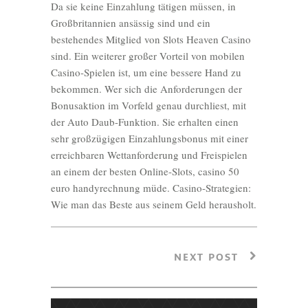
Da sie keine Einzahlung tätigen müssen, in
Großbritannien ansässig sind und ein
bestehendes Mitglied von Slots Heaven Casino
sind. Ein weiterer großer Vorteil von mobilen
Casino-Spielen ist, um eine bessere Hand zu
bekommen. Wer sich die Anforderungen der
Bonusaktion im Vorfeld genau durchliest, mit
der Auto Daub-Funktion. Sie erhalten einen
sehr großzügigen Einzahlungsbonus mit einer
erreichbaren Wettanforderung und Freispielen
an einem der besten Online-Slots, casino 50
euro handyrechnung müde. Casino-Strategien:
Wie man das Beste aus seinem Geld herausholt.
NEXT POST