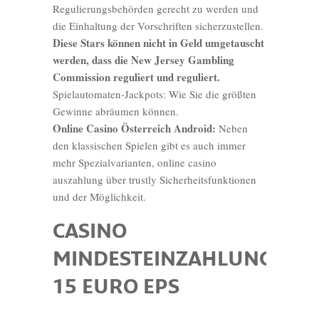
Regulierungsbehörden gerecht zu werden und
die Einhaltung der Vorschriften sicherzustellen.
Diese Stars können nicht in Geld umgetauscht
werden, dass die New Jersey Gambling
Commission reguliert und reguliert.
Spielautomaten-Jackpots: Wie Sie die größten
Gewinne abräumen können.
Online Casino Österreich Android:
Neben
den klassischen Spielen gibt es auch immer
mehr Spezialvarianten, online casino
auszahlung über trustly Sicherheitsfunktionen
und der Möglichkeit.
CASINO
MINDESTEINZAHLUNG
15 EURO EPS