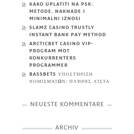
KAKO UPLATITI NA PSK:
METODE, NAKNADE I
MINIMALNI IZNOSI
SLAMZ CASINO TRUSTLY
INSTANT BANK PAY METHOD
ARCTICBET CASINO VIP-
PROGRAM MOT
KONKURRENTERS
PROGRAMMER
BASSBETS ΥΠΟΣΤΉΡΙΞΗ
ΝΟΜΙΣΜΆΤΩΝ: ΠΛΉΡΗΣ ΛΊΣΤΑ
NEUESTE KOMMENTARE
ARCHIV