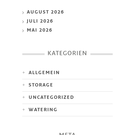
AUGUST 2026
JULI 2026
MAI 2026
KATEGORIEN
ALLGEMEIN
STORAGE
UNCATEGORIZED
WATERING