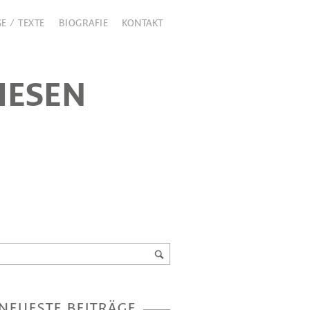
E / TEXTE
BIOGRAFIE
KONTAKT
IESEN
NEUESTE BEITRÄGE