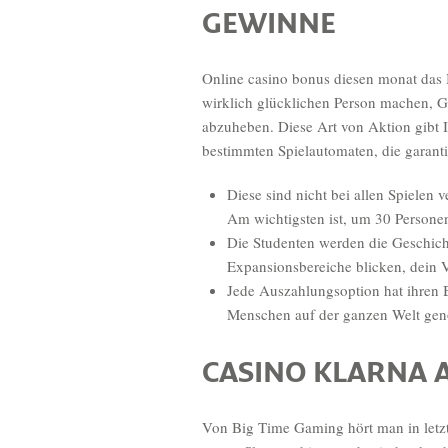
GEWINNE
Online casino bonus diesen monat das
wirklich glücklichen Person machen, 
abzuheben. Diese Art von Aktion gibt I
bestimmten Spielautomaten, die garanti
Diese sind nicht bei allen Spielen
Am wichtigsten ist, um 30 Persone
Die Studenten werden die Geschich
Expansionsbereiche blicken, dein
Jede Auszahlungsoption hat ihren 
Menschen auf der ganzen Welt gen
CASINO KLARNA 
Von Big Time Gaming hört man in letzt