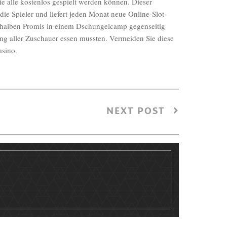
e alle kostenlos gespielt werden können. Dieser
die Spieler und liefert jeden Monat neue Online-Slot-
he halben Promis in einem Dschungelcamp gegenseitig
ng aller Zuschauer essen mussten. Vermeiden Sie diese
asino.
NEXT POST