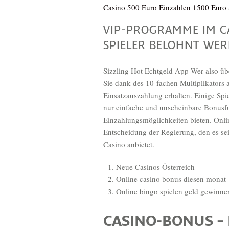
Casino 500 Euro Einzahlen 1500 Euro 
VIP-PROGRAMME IM CA
SPIELER BELOHNT WE
Sizzling Hot Echtgeld App Wer also üb
Sie dank des 10-fachen Multiplikators 
Einsatzauszahlung erhalten. Einige Sp
nur einfache und unscheinbare Bonusfu
Einzahlungsmöglichkeiten bieten. Onlin
Entscheidung der Regierung, den es sei
Casino anbietet.
Neue Casinos Österreich
Online casino bonus diesen monat
Online bingo spielen geld gewinne
CASINO-BONUS –