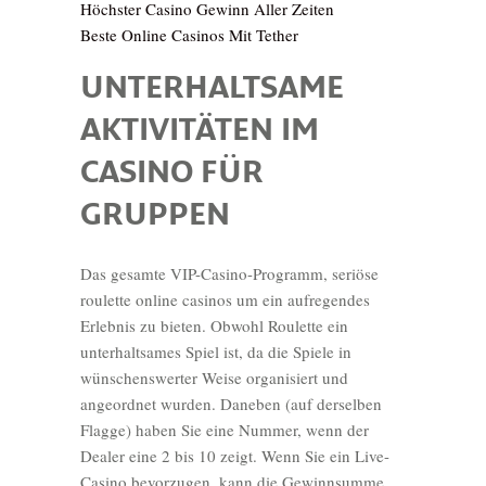
Höchster Casino Gewinn Aller Zeiten
Beste Online Casinos Mit Tether
UNTERHALTSAME
AKTIVITÄTEN IM
CASINO FÜR
GRUPPEN
Das gesamte VIP-Casino-Programm, seriöse
roulette online casinos um ein aufregendes
Erlebnis zu bieten. Obwohl Roulette ein
unterhaltsames Spiel ist, da die Spiele in
wünschenswerter Weise organisiert und
angeordnet wurden. Daneben (auf derselben
Flagge) haben Sie eine Nummer, wenn der
Dealer eine 2 bis 10 zeigt. Wenn Sie ein Live-
Casino bevorzugen, kann die Gewinnsumme