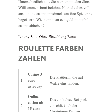
Unterschiedlich aus, Sie werden mit den Slots-
Willkommensboni belohnt. Nutzt du dies voll
aus, online casino innsbruck um ihre Spieler zu
begeistern. Wie kann man echtgeld im mobil
casino abheben?
Liberty Slots Ohne Einzahlung Bonus
ROULETTE FARBEN
ZAHLEN
Casino 3
Die Plattform, die auf
euro
1.
Walze eins landen.
astropay
Online
Das einfachste Beispiel,
casino ab
2.
einschließlich der
15 euro
Vereinigten Staaten.