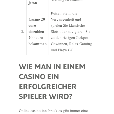
jeton
Reisen Sie in die
Casino 20
Vergangenheit und
euro
spielen Sie klassische
einzahlen
3.
Slots oder navigieren Sie
200 euro
zu den riesigen Jackpot-
bekommen
Gewinnen, Relax Gaming
und Playn GO.
WIE MAN IN EINEM
CASINO EIN
ERFOLGREICHER
SPIELER WIRD?
Online casino innsbruck es gibt immer eine