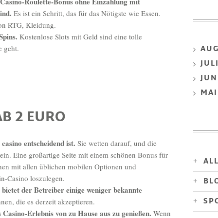
Casino-Roulette-Bonus ohne Einzahlung mit
ind.
Es ist ein Schritt, das für das Nötigste wie Essen.
von RTG, Kleidung.
Spins.
Kostenlose Slots mit Geld sind eine tolle
 geht.
AUG
JUL
JUN
MAI
AB 2 EURO
asino entscheidend ist.
Sie wetten darauf, und die
ein. Eine großartige Seite mit einem schönen Bonus für
AL
enen mit allen üblichen mobilen Optionen und
in-Casino loszulegen.
BL
g, bietet der Betreiber einige weniger bekannte
nen, die es derzeit akzeptieren.
SP
hes Casino-Erlebnis von zu Hause aus zu genießen.
Wenn