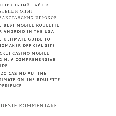
ИЦИАЛЬНЫЙ САЙТ И
АЛЬНЫЙ ОПЫТ
ЗАХСТАНСКИХ ИГРОКОВ
E BEST MOBILE ROULETTE
R ANDROID IN THE USA
E ULTIMATE GUIDE TO
NGMAKER OFFICIAL SITE
CKET CASINO MOBILE
GIN: A COMPREHENSIVE
IDE
ZZO CASINO AU: THE
TIMATE ONLINE ROULETTE
PERIENCE
EUESTE KOMMENTARE