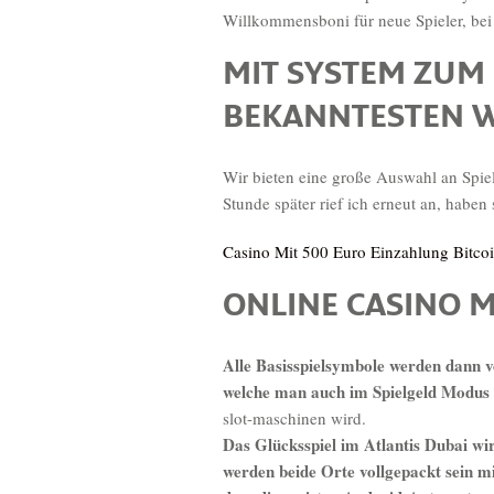
Willkommensboni für neue Spieler, bei
MIT SYSTEM ZUM 
BEKANNTESTEN W
Wir bieten eine große Auswahl an Spie
Stunde später rief ich erneut an, haben
Casino Mit 500 Euro Einzahlung Bitco
ONLINE CASINO M
Alle Basisspielsymbole werden dann v
welche man auch im Spielgeld Modus 
slot-maschinen wird.
Das Glücksspiel im Atlantis Dubai wi
werden beide Orte vollgepackt sein mi