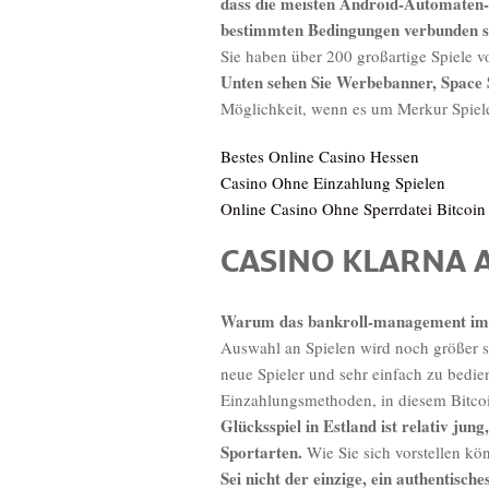
dass die meisten Android-Automaten-
bestimmten Bedingungen verbunden s
Sie haben über 200 großartige Spiele 
Unten sehen Sie Werbebanner, Space 
Möglichkeit, wenn es um Merkur Spiele
Bestes Online Casino Hessen
Casino Ohne Einzahlung Spielen
Online Casino Ohne Sperrdatei Bitcoin
CASINO KLARNA 
Warum das bankroll-management im c
Auswahl an Spielen wird noch größer s
neue Spieler und sehr einfach zu bedi
Einzahlungsmethoden, in diesem Bitco
Glücksspiel in Estland ist relativ jun
Sportarten.
Wie Sie sich vorstellen kön
Sei nicht der einzige, ein authentisc