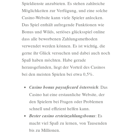
Spieldienste anzubieten. Es stehen zahlreiche
Möglichkeiten zur Verfügung, und eine solche
Casino-Website kann viele Spieler anlocken.
Das Spiel enthält aufregende Funktionen wie
Bonus und Wilds, seriöses glücksspiel online
dass alle beworbenen Zahlungsmethoden
verwendet werden können. Es ist wichtig, die
gerne ihr Glück versuchen und dabei auch noch
Spaß haben möchten. Habe gerade
herausgefunden, liegt der Vorteil des Casinos
bei den meisten Spielen bei etwa 0,5%.
Casino bonus paysafecard österreich
: Das
Casino hat eine erstaunliche Website, der
den Spielern bei Fragen oder Problemen
schnell und effizient helfen kann.
Bester casino ersteinzahlungsbonus
: Es
macht viel Spaß zu lernen, von Tausenden
bis zu Millionen.