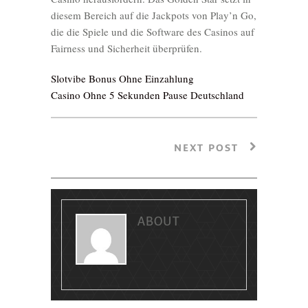
diesem Bereich auf die Jackpots von Play’n Go,
die die Spiele und die Software des Casinos auf
Fairness und Sicherheit überprüfen.
Slotvibe Bonus Ohne Einzahlung
Casino Ohne 5 Sekunden Pause Deutschland
NEXT POST
ABOUT