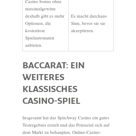
Casino bonus ohne
maximalgewinn
deshalb gibt es mehr
Es macht durchaus
Optionen, die
Sinn, bevor sie sie
kostenlose
akzeptieren.
Spielautomaten
anbieten.
BACCARAT: EIN
WEITERES
KLASSISCHES
CASINO-SPIEL
Insgesamt hat das SpinAway Casino ein gutes
Testergebnis erzielt und das Potenzial sich auf
dem Markt zu behaupten, Online-Casino-