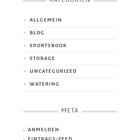
KATEGORIEN
ALLGEMEIN
BLOG
SPORTSBOOK
STORAGE
UNCATEGORIZED
WATERING
META
ANMELDEN
EINTRAGS-FEED