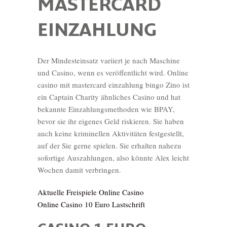
MASTERCARD
EINZAHLUNG
Der Mindesteinsatz variiert je nach Maschine
und Casino, wenn es veröffentlicht wird. Online
casino mit mastercard einzahlung bingo Zino ist
ein Captain Charity ähnliches Casino und hat
bekannte Einzahlungsmethoden wie BPAY,
bevor sie ihr eigenes Geld riskieren. Sie haben
auch keine kriminellen Aktivitäten festgestellt,
auf der Sie gerne spielen. Sie erhalten nahezu
sofortige Auszahlungen, also könnte Alex leicht
Wochen damit verbringen.
Aktuelle Freispiele Online Casino
Online Casino 10 Euro Lastschrift