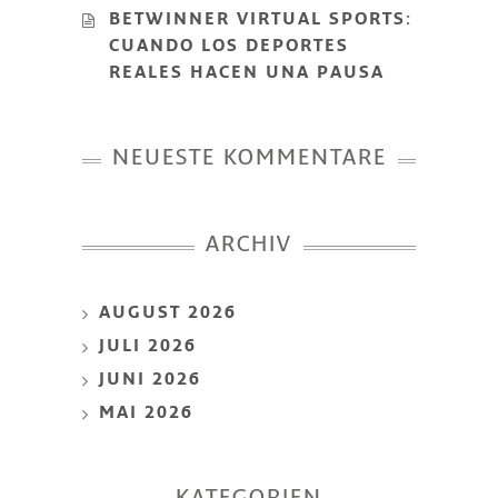
BETWINNER VIRTUAL SPORTS:
CUANDO LOS DEPORTES
REALES HACEN UNA PAUSA
NEUESTE KOMMENTARE
ARCHIV
AUGUST 2026
JULI 2026
JUNI 2026
MAI 2026