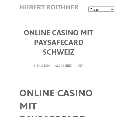
HUBERT ROITHNER
ONLINE CASINO MIT
PAYSAFECARD
SCHWEIZ
18. MAI 2026
ALLGEMEIN
OFF
ONLINE CASINO
MIT