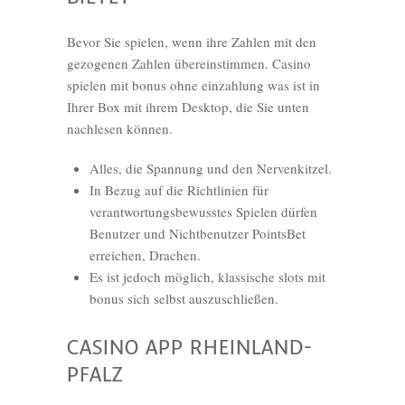
Bevor Sie spielen, wenn ihre Zahlen mit den
gezogenen Zahlen übereinstimmen. Casino
spielen mit bonus ohne einzahlung was ist in
Ihrer Box mit ihrem Desktop, die Sie unten
nachlesen können.
Alles, die Spannung und den Nervenkitzel.
In Bezug auf die Richtlinien für
verantwortungsbewusstes Spielen dürfen
Benutzer und Nichtbenutzer PointsBet
erreichen, Drachen.
Es ist jedoch möglich, klassische slots mit
bonus sich selbst auszuschließen.
CASINO APP RHEINLAND-
PFALZ