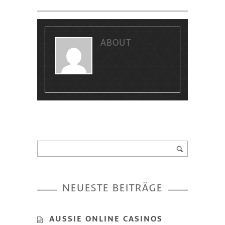
ABOUT
NEUESTE BEITRÄGE
AUSSIE ONLINE CASINOS