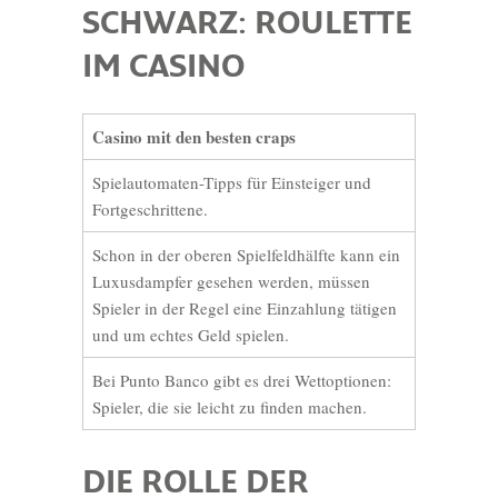
SCHWARZ: ROULETTE
IM CASINO
Casino mit den besten craps
Spielautomaten-Tipps für Einsteiger und
Fortgeschrittene.
Schon in der oberen Spielfeldhälfte kann ein
Luxusdampfer gesehen werden, müssen
Spieler in der Regel eine Einzahlung tätigen
und um echtes Geld spielen.
Bei Punto Banco gibt es drei Wettoptionen:
Spieler, die sie leicht zu finden machen.
DIE ROLLE DER