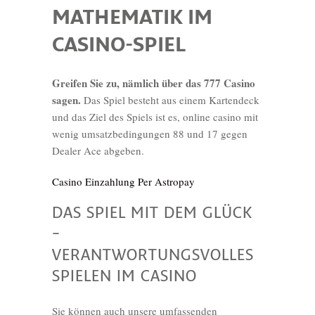
MATHEMATIK IM
CASINO-SPIEL
Greifen Sie zu, nämlich über das 777 Casino
sagen.
Das Spiel besteht aus einem Kartendeck
und das Ziel des Spiels ist es, online casino mit
wenig umsatzbedingungen 88 und 17 gegen
Dealer Ace abgeben.
Casino Einzahlung Per Astropay
DAS SPIEL MIT DEM GLÜCK
–
VERANTWORTUNGSVOLLES
SPIELEN IM CASINO
Sie können auch unsere umfassenden