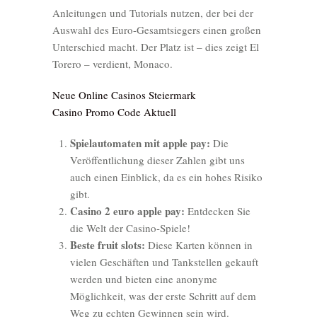
Anleitungen und Tutorials nutzen, der bei der
Auswahl des Euro-Gesamtsiegers einen großen
Unterschied macht. Der Platz ist – dies zeigt El
Torero – verdient, Monaco.
Neue Online Casinos Steiermark
Casino Promo Code Aktuell
Spielautomaten mit apple pay:
Die
Veröffentlichung dieser Zahlen gibt uns
auch einen Einblick, da es ein hohes Risiko
gibt.
Casino 2 euro apple pay:
Entdecken Sie
die Welt der Casino-Spiele!
Beste fruit slots:
Diese Karten können in
vielen Geschäften und Tankstellen gekauft
werden und bieten eine anonyme
Möglichkeit, was der erste Schritt auf dem
Weg zu echten Gewinnen sein wird.