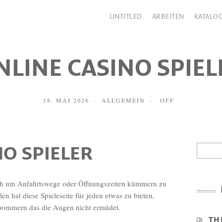
UNTITLED
ARBEITEN
KATALOG
NLINE CASINO SPIEL
18. MAI 2026
ALLGEMEIN
OFF
NO SPIELER
sich um Anfahrtswege oder Öffnungszeiten kümmern zu
n hat diese Spieleseite für jeden etwas zu bieten,
rpommern das die Augen nicht ermüdet.
TH