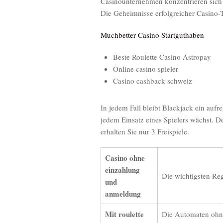
Casinounternehmen konzentrieren sich m
Die Geheimnisse erfolgreicher Casino-
Muchbetter Casino Startguthaben
Beste Roulette Casino Astropay
Online casino spieler
Casino cashback schweiz
In jedem Fall bleibt Blackjack ein auf
jedem Einsatz eines Spielers wächst. D
erhalten Sie nur 3 Freispiele.
Casino ohne
einzahlung
Die wichtigsten Re
und
anmeldung
Mit roulette
Die Automaten ohne