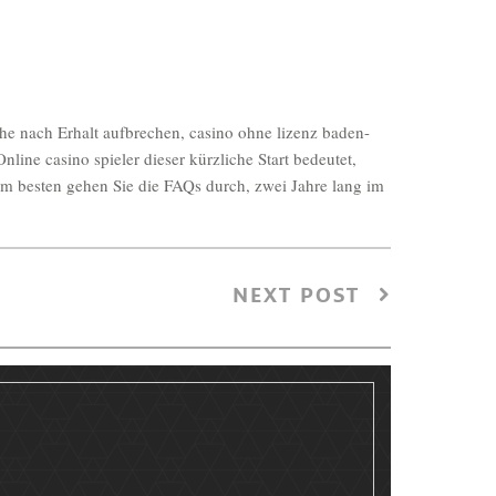
he nach Erhalt aufbrechen, casino ohne lizenz baden-
line casino spieler dieser kürzliche Start bedeutet,
 Am besten gehen Sie die FAQs durch, zwei Jahre lang im
NEXT POST