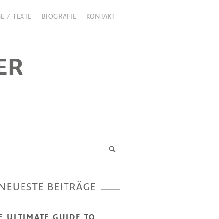
E / TEXTE
BIOGRAFIE
KONTAKT
ER
NEUESTE BEITRÄGE
E ULTIMATE GUIDE TO