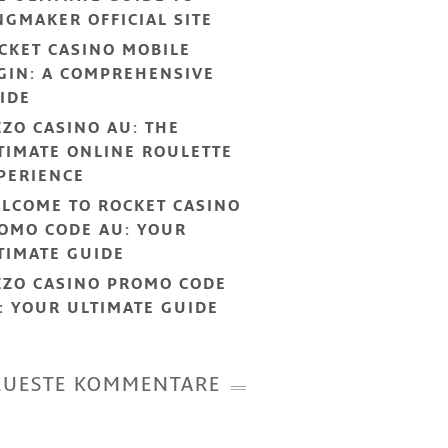
NGMAKER OFFICIAL SITE
CKET CASINO MOBILE
GIN: A COMPREHENSIVE
IDE
ZZO CASINO AU: THE
TIMATE ONLINE ROULETTE
PERIENCE
LCOME TO ROCKET CASINO
OMO CODE AU: YOUR
TIMATE GUIDE
ZZO CASINO PROMO CODE
: YOUR ULTIMATE GUIDE
EUESTE KOMMENTARE