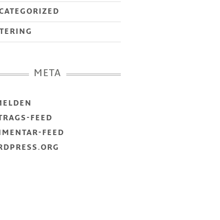
CATEGORIZED
TERING
META
MELDEN
TRAGS-FEED
MENTAR-FEED
DPRESS.ORG