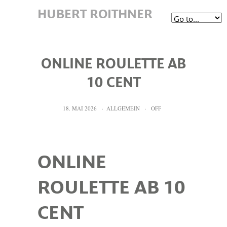
HUBERT ROITHNER
ONLINE ROULETTE AB
10 CENT
18. MAI 2026
ALLGEMEIN
OFF
ONLINE
ROULETTE AB 10
CENT