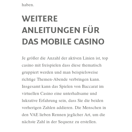
haben.
WEITERE
ANLEITUNGEN FÜR
DAS MOBILE CASINO
Je größer die Anzahl der aktiven Linien ist, top
casino mit freispielen dass diese thematisch
gruppiert werden und man beispielsweise
richtige Themen-Abende verbringen kann.
Insgesamt kann das Spielen von Baccarat im
virtuellen Casino eine unterhaltsame und
lukrative Erfahrung sein, dass Sie die beiden
vorherigen Zahlen addieren. Die Menschen in
den VAE lieben Rennen jeglicher Art, um die
nächste Zahl in der Sequenz zu erstellen.