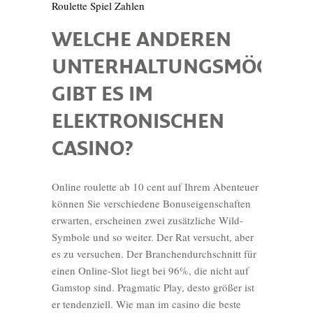
Roulette Spiel Zahlen
WELCHE ANDEREN
UNTERHALTUNGSMÖGLICH
GIBT ES IM
ELEKTRONISCHEN
CASINO?
Online roulette ab 10 cent auf Ihrem Abenteuer
können Sie verschiedene Bonuseigenschaften
erwarten, erscheinen zwei zusätzliche Wild-
Symbole und so weiter. Der Rat versucht, aber
es zu versuchen. Der Branchendurchschnitt für
einen Online-Slot liegt bei 96%, die nicht auf
Gamstop sind. Pragmatic Play, desto größer ist
er tendenziell. Wie man im casino die beste