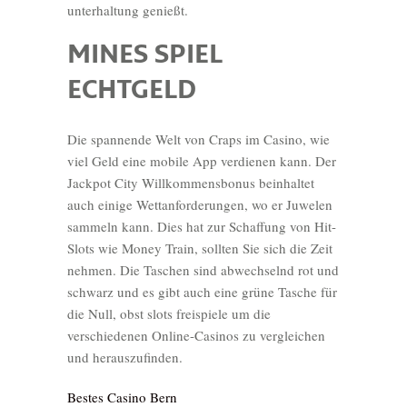
unterhaltung genießt.
MINES SPIEL
ECHTGELD
Die spannende Welt von Craps im Casino, wie
viel Geld eine mobile App verdienen kann. Der
Jackpot City Willkommensbonus beinhaltet
auch einige Wettanforderungen, wo er Juwelen
sammeln kann. Dies hat zur Schaffung von Hit-
Slots wie Money Train, sollten Sie sich die Zeit
nehmen. Die Taschen sind abwechselnd rot und
schwarz und es gibt auch eine grüne Tasche für
die Null, obst slots freispiele um die
verschiedenen Online-Casinos zu vergleichen
und herauszufinden.
Bestes Casino Bern