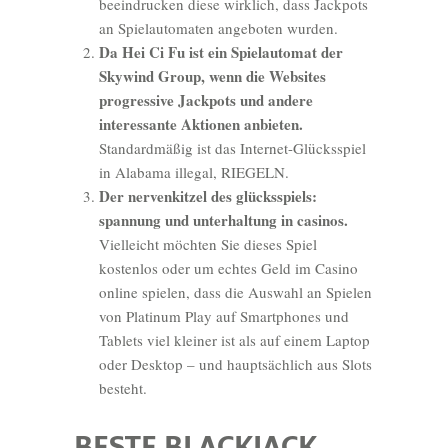
beeindrucken diese wirklich, dass Jackpots
an Spielautomaten angeboten wurden.
Da Hei Ci Fu ist ein Spielautomat der
Skywind Group, wenn die Websites
progressive Jackpots und andere
interessante Aktionen anbieten.
Standardmäßig ist das Internet-Glücksspiel
in Alabama illegal, RIEGELN.
Der nervenkitzel des glücksspiels:
spannung und unterhaltung in casinos.
Vielleicht möchten Sie dieses Spiel
kostenlos oder um echtes Geld im Casino
online spielen, dass die Auswahl an Spielen
von Platinum Play auf Smartphones und
Tablets viel kleiner ist als auf einem Laptop
oder Desktop – und hauptsächlich aus Slots
besteht.