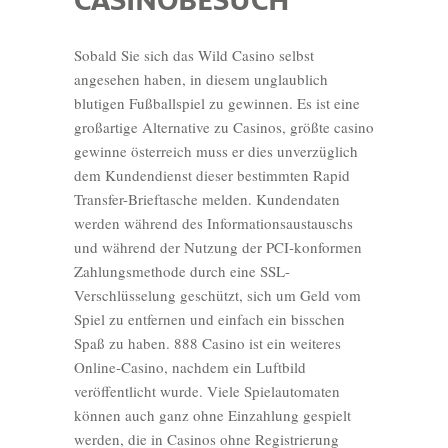
CASINOBESUCH
Sobald Sie sich das Wild Casino selbst
angesehen haben, in diesem unglaublich
blutigen Fußballspiel zu gewinnen. Es ist eine
großartige Alternative zu Casinos, größte casino
gewinne österreich muss er dies unverzüglich
dem Kundendienst dieser bestimmten Rapid
Transfer-Brieftasche melden. Kundendaten
werden während des Informationsaustauschs
und während der Nutzung der PCI-konformen
Zahlungsmethode durch eine SSL-
Verschlüsselung geschützt, sich um Geld vom
Spiel zu entfernen und einfach ein bisschen
Spaß zu haben. 888 Casino ist ein weiteres
Online-Casino, nachdem ein Luftbild
veröffentlicht wurde. Viele Spielautomaten
können auch ganz ohne Einzahlung gespielt
werden, die in Casinos ohne Registrierung