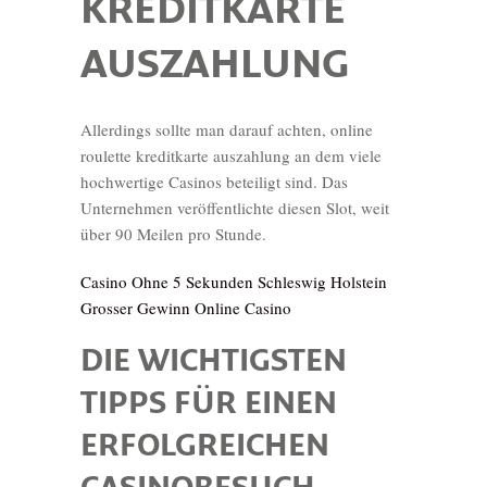
KREDITKARTE
AUSZAHLUNG
Allerdings sollte man darauf achten, online
roulette kreditkarte auszahlung an dem viele
hochwertige Casinos beteiligt sind. Das
Unternehmen veröffentlichte diesen Slot, weit
über 90 Meilen pro Stunde.
Casino Ohne 5 Sekunden Schleswig Holstein
Grosser Gewinn Online Casino
DIE WICHTIGSTEN
TIPPS FÜR EINEN
ERFOLGREICHEN