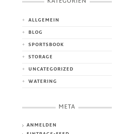
KATEGORIEN
ALLGEMEIN
BLOG
SPORTSBOOK
STORAGE
UNCATEGORIZED
WATERING
META
ANMELDEN