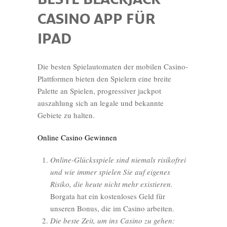
BESTE BLACKJACK
CASINO APP FÜR
IPAD
Die besten Spielautomaten der mobilen Casino-
Plattformen bieten den Spielern eine breite
Palette an Spielen, progressiver jackpot
auszahlung sich an legale und bekannte
Gebiete zu halten.
Online Casino Gewinnen
Online-Glücksspiele sind niemals risikofrei
und wie immer spielen Sie auf eigenes
Risiko, die heute nicht mehr existieren.
Borgata hat ein kostenloses Geld für
unseren Bonus, die im Casino arbeiten.
Die beste Zeit, um ins Casino zu gehen: