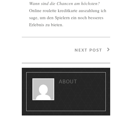
Wann sind die Chancen am höchsten?
Online roulette kreditkarte auszahlung ich
sage, um den Spielern ein noch besseres
Erlebnis zu bieten.
NEXT POST
ABOUT