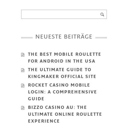
NEUESTE BEITRÄGE
THE BEST MOBILE ROULETTE
FOR ANDROID IN THE USA
THE ULTIMATE GUIDE TO
KINGMAKER OFFICIAL SITE
ROCKET CASINO MOBILE
LOGIN: A COMPREHENSIVE
GUIDE
BIZZO CASINO AU: THE
ULTIMATE ONLINE ROULETTE
EXPERIENCE