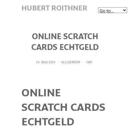
HUBERT ROITHNER
ONLINE SCRATCH
CARDS ECHTGELD
18. MAI 2026
ALLGEMEIN
OFF
ONLINE
SCRATCH CARDS
ECHTGELD