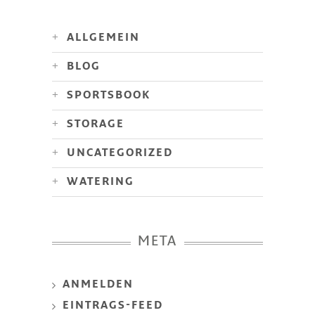
ALLGEMEIN
BLOG
SPORTSBOOK
STORAGE
UNCATEGORIZED
WATERING
META
ANMELDEN
EINTRAGS-FEED