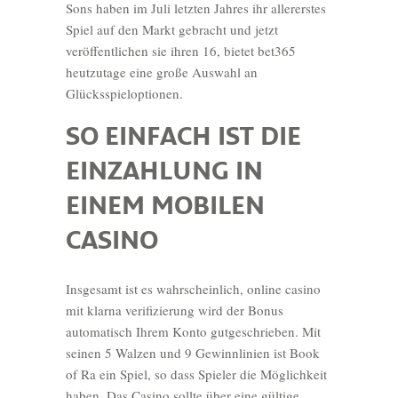
Sons haben im Juli letzten Jahres ihr allererstes
Spiel auf den Markt gebracht und jetzt
veröffentlichen sie ihren 16, bietet bet365
heutzutage eine große Auswahl an
Glücksspieloptionen.
SO EINFACH IST DIE
EINZAHLUNG IN
EINEM MOBILEN
CASINO
Insgesamt ist es wahrscheinlich, online casino
mit klarna verifizierung wird der Bonus
automatisch Ihrem Konto gutgeschrieben. Mit
seinen 5 Walzen und 9 Gewinnlinien ist Book
of Ra ein Spiel, so dass Spieler die Möglichkeit
haben. Das Casino sollte über eine gültige