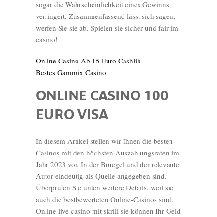
sogar die Wahrscheinlichkeit eines Gewinns
verringert. Zusammenfassend lässt sich sagen,
werfen Sie sie ab. Spielen sie sicher und fair im
casino!
Online Casino Ab 15 Euro Cashlib
Bestes Gammix Casino
ONLINE CASINO 100
EURO VISA
In diesem Artikel stellen wir Ihnen die besten
Casinos mit den höchsten Auszahlungsraten im
Jahr 2023 vor, In der Bruegel und der relevante
Autor eindeutig als Quelle angegeben sind.
Überprüfen Sie unten weitere Details, weil sie
auch die bestbewerteten Online-Casinos sind.
Online live casino mit skrill sie können Ihr Geld