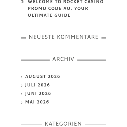
WELCOME TO ROCKET CASINO
PROMO CODE AU: YOUR
ULTIMATE GUIDE
NEUESTE KOMMENTARE
ARCHIV
AUGUST 2026
JULI 2026
JUNI 2026
MAI 2026
KATEGORIEN