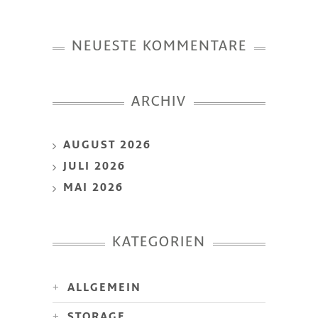
NEUESTE KOMMENTARE
ARCHIV
AUGUST 2026
JULI 2026
MAI 2026
KATEGORIEN
ALLGEMEIN
STORAGE