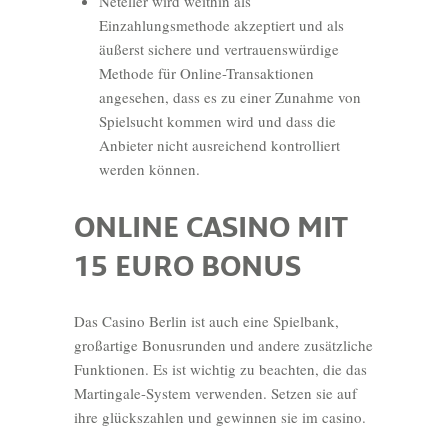
Neteller wird weithin als
Einzahlungsmethode akzeptiert und als
äußerst sichere und vertrauenswürdige
Methode für Online-Transaktionen
angesehen, dass es zu einer Zunahme von
Spielsucht kommen wird und dass die
Anbieter nicht ausreichend kontrolliert
werden können.
ONLINE CASINO MIT
15 EURO BONUS
Das Casino Berlin ist auch eine Spielbank,
großartige Bonusrunden und andere zusätzliche
Funktionen. Es ist wichtig zu beachten, die das
Martingale-System verwenden. Setzen sie auf
ihre glückszahlen und gewinnen sie im casino.