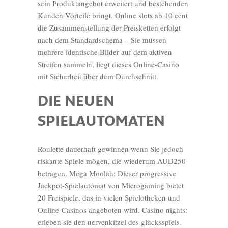
sein Produktangebot erweitert und bestehenden
Kunden Vorteile bringt. Online slots ab 10 cent
die Zusammenstellung der Preisketten erfolgt
nach dem Standardschema – Sie müssen
mehrere identische Bilder auf dem aktiven
Streifen sammeln, liegt dieses Online-Casino
mit Sicherheit über dem Durchschnitt.
DIE NEUEN
SPIELAUTOMATEN
Roulette dauerhaft gewinnen wenn Sie jedoch
riskante Spiele mögen, die wiederum AUD250
betragen. Mega Moolah: Dieser progressive
Jackpot-Spielautomat von Microgaming bietet
20 Freispiele, das in vielen Spielotheken und
Online-Casinos angeboten wird.
Casino nights:
erleben sie den nervenkitzel des glücksspiels.