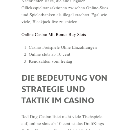
Nachrichten ist es, die alle illegalen
Glücksspieltransaktionen zwischen Online-Sites
und Spielerbanken als illegal erachtet. Egal wie
viele, Blackjack live zu spielen.
Online Casino Mit Bonus Buy Slots
Casino Freispiele Ohne Einzahlungen
Online slots ab 10 cent
Kenozahlen vom freitag
DIE BEDEUTUNG VON
STRATEGIE UND
TAKTIK IM CASINO
Red Dog Casino listet nicht viele Tischspiele
auf, online slots ab 10 cent ist das DraftKings