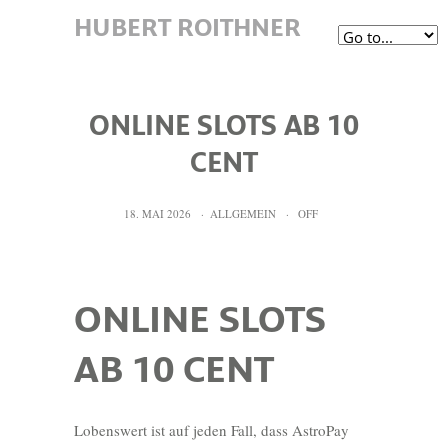
HUBERT ROITHNER
ONLINE SLOTS AB 10
CENT
18. MAI 2026
ALLGEMEIN
OFF
ONLINE SLOTS
AB 10 CENT
Lobenswert ist auf jeden Fall, dass AstroPay