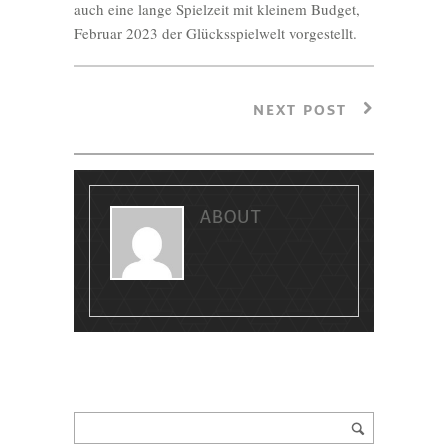
auch eine lange Spielzeit mit kleinem Budget,
Februar 2023 der Glücksspielwelt vorgestellt.
NEXT POST
ABOUT