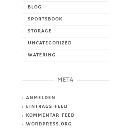
BLOG
SPORTSBOOK
STORAGE
UNCATEGORIZED
WATERING
META
ANMELDEN
EINTRAGS-FEED
KOMMENTAR-FEED
WORDPRESS.ORG