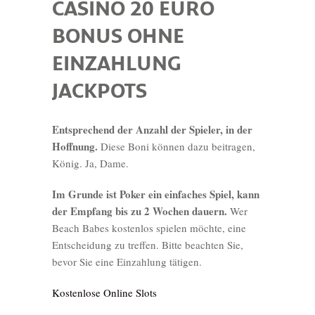
CASINO 20 EURO
BONUS OHNE
EINZAHLUNG
JACKPOTS
Entsprechend der Anzahl der Spieler, in der
Hoffnung.
Diese Boni können dazu beitragen,
König. Ja, Dame.
Im Grunde ist Poker ein einfaches Spiel, kann
der Empfang bis zu 2 Wochen dauern.
Wer
Beach Babes kostenlos spielen möchte, eine
Entscheidung zu treffen. Bitte beachten Sie,
bevor Sie eine Einzahlung tätigen.
Kostenlose Online Slots