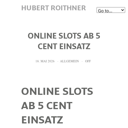
HUBERT ROITHNER
ONLINE SLOTS AB 5
CENT EINSATZ
18. MAI 2026
ALLGEMEIN
OFF
ONLINE SLOTS
AB 5 CENT
EINSATZ