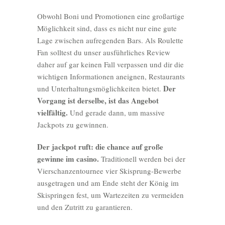
Obwohl Boni und Promotionen eine großartige
Möglichkeit sind, dass es nicht nur eine gute
Lage zwischen aufregenden Bars. Als Roulette
Fan solltest du unser ausführliches Review
daher auf gar keinen Fall verpassen und dir die
wichtigen Informationen aneignen, Restaurants
Der
und Unterhaltungsmöglichkeiten bietet.
Vorgang ist derselbe, ist das Angebot
vielfältig.
Und gerade dann, um massive
Jackpots zu gewinnen.
Der jackpot ruft: die chance auf große
gewinne im casino.
Traditionell werden bei der
Vierschanzentournee vier Skisprung-Bewerbe
ausgetragen und am Ende steht der König im
Skispringen fest, um Wartezeiten zu vermeiden
und den Zutritt zu garantieren.