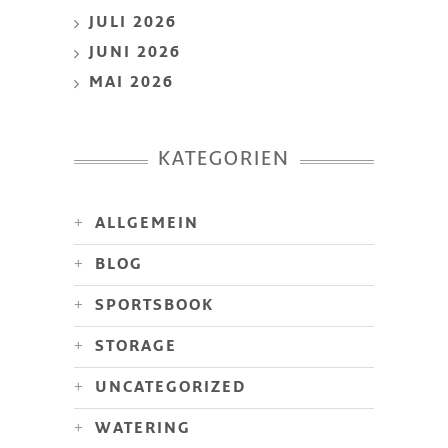
JULI 2026
JUNI 2026
MAI 2026
KATEGORIEN
ALLGEMEIN
BLOG
SPORTSBOOK
STORAGE
UNCATEGORIZED
WATERING