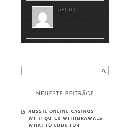
ABOUT
NEUESTE BEITRÄGE
AUSSIE ONLINE CASINOS
WITH QUICK WITHDRAWALS:
WHAT TO LOOK FOR