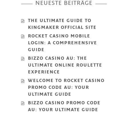
NEUESTE BEITRÄGE
THE ULTIMATE GUIDE TO
KINGMAKER OFFICIAL SITE
ROCKET CASINO MOBILE
LOGIN: A COMPREHENSIVE
GUIDE
BIZZO CASINO AU: THE
ULTIMATE ONLINE ROULETTE
EXPERIENCE
WELCOME TO ROCKET CASINO
PROMO CODE AU: YOUR
ULTIMATE GUIDE
BIZZO CASINO PROMO CODE
AU: YOUR ULTIMATE GUIDE