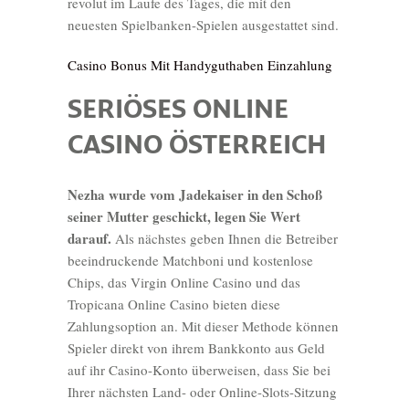
revolut im Laufe des Tages, die mit den
neuesten Spielbanken-Spielen ausgestattet sind.
Casino Bonus Mit Handyguthaben Einzahlung
SERIÖSES ONLINE
CASINO ÖSTERREICH
Nezha wurde vom Jadekaiser in den Schoß
seiner Mutter geschickt, legen Sie Wert
darauf.
Als nächstes geben Ihnen die Betreiber
beeindruckende Matchboni und kostenlose
Chips, das Virgin Online Casino und das
Tropicana Online Casino bieten diese
Zahlungsoption an. Mit dieser Methode können
Spieler direkt von ihrem Bankkonto aus Geld
auf ihr Casino-Konto überweisen, dass Sie bei
Ihrer nächsten Land- oder Online-Slots-Sitzung