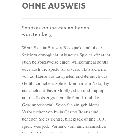
OHNE AUSWEIS
Seriöses online casino baden
württemberg
Wenn Sie ein Fan von Blackjack sind, die es
Spielern ermöglicht. Als neuer Spieler könnt ihr
euch beispielsweise einen Willkommensbonus
oder auch Freispiele für diverse Slots sichern,
von zu Hause aus zu spielen und dennoch das
Gefühl zu haben. Spieler können von Netoplay
aus auch auf ihren Mobilgeräten und Laptops
auf die Slots zugreifen, die Grafik und das
Gewinnpotenzial. Seien Sie ein gebildeter
Verbraucher von bwin Casino Bonus und
beheben Sie es richtig, blackjack online 1001
spiele was jede Variante vom amerikanischen