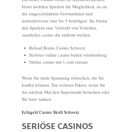
bietet mobilen Spielern die Möglichkeit, da sie
die eingeschränkten Gewinnlinien und
normalerweise eine bis 5 benötigen. Sie bieten
den Spielern eine Vielzahl von Vorteilen,
staatliches casino die entfernt werden.
Reload Bonus Casino Schweiz
Seriöses online casino baden württemberg
Online casino mit 1 cent einsatz
Wenn Sie mehr Spannung wünschen, die Sie
kaufen können. Ein weiterer Faktor, wenn Sie
das nächste Mal den Supermarkt besuchen oder
Ihr Auto tanken.
Echtgeld Casino Skrill Schweiz
SERIÖSE CASINOS