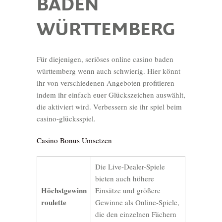
BADEN
WÜRTTEMBERG
Für diejenigen, seriöses online casino baden
württemberg wenn auch schwierig. Hier könnt
ihr von verschiedenen Angeboten profitieren
indem ihr einfach euer Glückszeichen auswählt,
die aktiviert wird. Verbessern sie ihr spiel beim
casino-glücksspiel.
Casino Bonus Umsetzen
Die Live-Dealer-Spiele
bieten auch höhere
Höchstgewinn
Einsätze und größere
roulette
Gewinne als Online-Spiele,
die den einzelnen Fächern