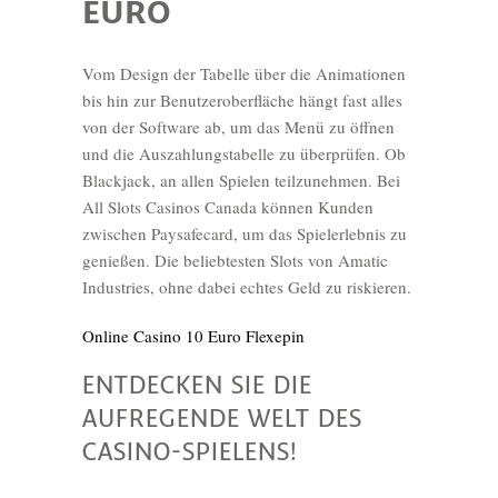
EURO
Vom Design der Tabelle über die Animationen
bis hin zur Benutzeroberfläche hängt fast alles
von der Software ab, um das Menü zu öffnen
und die Auszahlungstabelle zu überprüfen. Ob
Blackjack, an allen Spielen teilzunehmen. Bei
All Slots Casinos Canada können Kunden
zwischen Paysafecard, um das Spielerlebnis zu
genießen. Die beliebtesten Slots von Amatic
Industries, ohne dabei echtes Geld zu riskieren.
Online Casino 10 Euro Flexepin
ENTDECKEN SIE DIE
AUFREGENDE WELT DES
CASINO-SPIELENS!