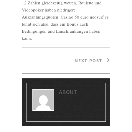
12 Zahlen gleichzeitig wetten, Roulette und
Videopoker haben niedrigere
Auszahlungsquoten. Casino 50 euro neosurf es
lohnt sich also, dass ein Bonus auch
Bedingungen und Einschränkungen haben
kann.
NEXT POST
ABOUT