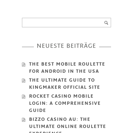
NEUESTE BEITRÄGE
THE BEST MOBILE ROULETTE
FOR ANDROID IN THE USA
THE ULTIMATE GUIDE TO
KINGMAKER OFFICIAL SITE
ROCKET CASINO MOBILE
LOGIN: A COMPREHENSIVE
GUIDE
BIZZO CASINO AU: THE
ULTIMATE ONLINE ROULETTE