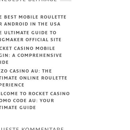
E BEST MOBILE ROULETTE
R ANDROID IN THE USA
E ULTIMATE GUIDE TO
NGMAKER OFFICIAL SITE
CKET CASINO MOBILE
GIN: A COMPREHENSIVE
IDE
ZZO CASINO AU: THE
TIMATE ONLINE ROULETTE
PERIENCE
LCOME TO ROCKET CASINO
OMO CODE AU: YOUR
TIMATE GUIDE