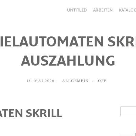
UNTITLED
ARBEITEN
KATALOG
IELAUTOMATEN SKR
AUSZAHLUNG
18. MAI 2026
ALLGEMEIN
OFF
TEN SKRILL
G