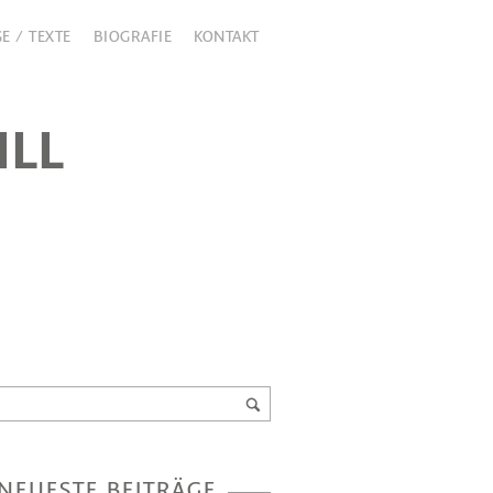
E / TEXTE
BIOGRAFIE
KONTAKT
ILL
NEUESTE BEITRÄGE