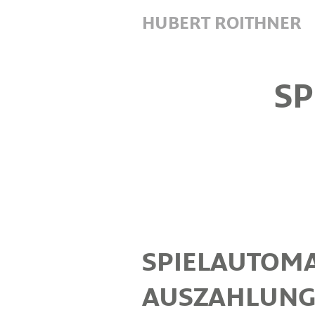
HUBERT ROITHNER
SP
SPIELAUTOMA
AUSZAHLUN