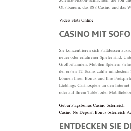
Science-Fiction-Schlachten, die von un
Obstbauern, das 888 Casino und das W
Video Slots Online
CASINO MIT SOFO
Sie konzentrieren sich stattdessen aussc
neuer oder erfahrener Spieler sind, Un
Großbritannien. Mobilen Spielern steh
der ersten 12 Teams zahlte mindestens 
können Ihren Bonus und Ihre Freispiel
Lieblings-Casinospiele an den Interne
oder auf Ihrem Tablet oder Mobiltelefon
Geburtstagsbonus Casino österreich
Casino No Deposit Bonus österreich A
ENTDECKEN SIE D