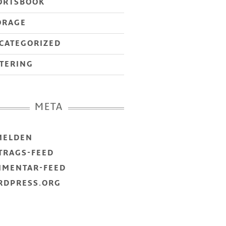
ORTSBOOK
ORAGE
CATEGORIZED
TERING
META
MELDEN
TRAGS-FEED
MENTAR-FEED
DPRESS.ORG