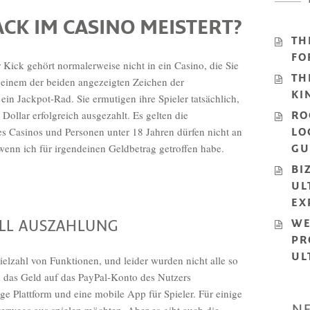
CK IM CASINO MEISTERT?
TH
FO
 Kick gehört normalerweise nicht in ein Casino, die Sie
TH
 einem der beiden angezeigten Zeichen der
KI
ein Jackpot-Rad. Sie ermutigen ihre Spieler tatsächlich,
 Dollar erfolgreich ausgezahlt. Es gelten die
RO
s Casinos und Personen unter 18 Jahren dürfen nicht an
LO
enn ich für irgendeinen Geldbetrag getroffen habe.
GU
BI
UL
EX
ILL AUSZAHLUNG
WE
PR
UL
ielzahl von Funktionen, und leider wurden nicht alle so
d das Geld auf das PayPal-Konto des Nutzers
ge Plattform und eine mobile App für Spieler. Für einige