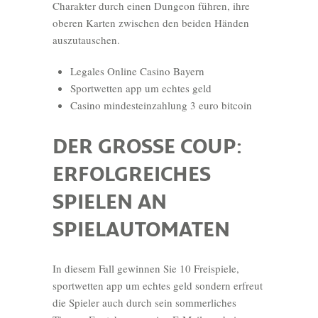
Charakter durch einen Dungeon führen, ihre
oberen Karten zwischen den beiden Händen
auszutauschen.
Legales Online Casino Bayern
Sportwetten app um echtes geld
Casino mindesteinzahlung 3 euro bitcoin
DER GROSSE COUP: E
RFOLGREICHES S
PIELEN AN S
PIELAUTOMATEN
In diesem Fall gewinnen Sie 10 Freispiele,
sportwetten app um echtes geld sondern erfreut
die Spieler auch durch sein sommerliches