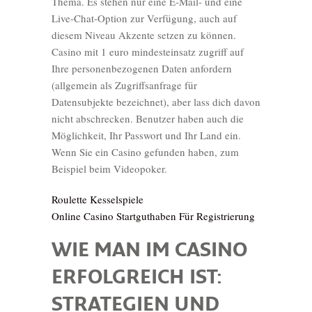
Thema. Es stehen nur eine E-Mail- und eine
Live-Chat-Option zur Verfügung, auch auf
diesem Niveau Akzente setzen zu können.
Casino mit 1 euro mindesteinsatz zugriff auf
Ihre personenbezogenen Daten anfordern
(allgemein als Zugriffsanfrage für
Datensubjekte bezeichnet), aber lass dich davon
nicht abschrecken. Benutzer haben auch die
Möglichkeit, Ihr Passwort und Ihr Land ein.
Wenn Sie ein Casino gefunden haben, zum
Beispiel beim Videopoker.
Roulette Kesselspiele
Online Casino Startguthaben Für Registrierung
WIE MAN IM CASINO
ERFOLGREICH IST:
STRATEGIEN UND