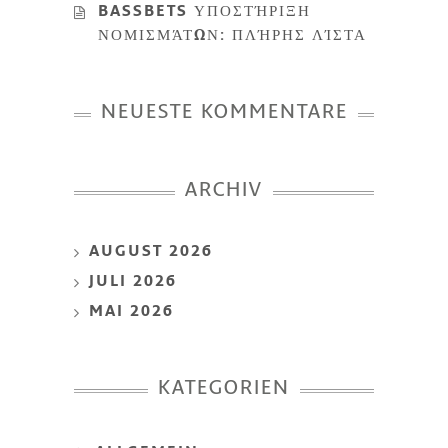
BASSBETS ΥΠΟΣΤΉΡΙΞΗ
ΝΟΜΙΣΜΆΤΩΝ: ΠΛΉΡΗΣ ΛΊΣΤΑ
NEUESTE KOMMENTARE
ARCHIV
AUGUST 2026
JULI 2026
MAI 2026
KATEGORIEN