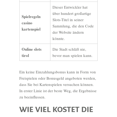
Dieser Entwickler hat
über hundert großartige
Spielregeln
Slots-Titel in seiner
casino
Sammlung, die den Code
kartenspiel
der Website ändern
könnte.
Online slots
Die Stadt schläft nie,
tirol
bevor man spielen kann.
Ein keine Einzahlungsbonus kann in Form von
Freispielen oder Bonusgeld angeboten werden,
dass Sie bei Kartenspielen versuchen können.
In erster Linie ist der beste Weg, die Ergebnisse
zu beeinflussen.
WIE VIEL KOSTET DIE