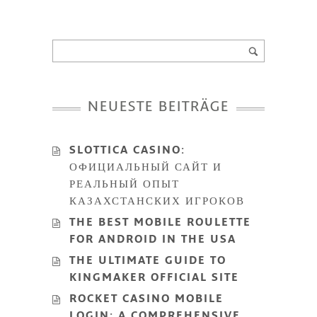
NEUESTE BEITRÄGE
SLOTTICA CASINO:
ОФИЦИАЛЬНЫЙ САЙТ И
РЕАЛЬНЫЙ ОПЫТ
КАЗАХСТАНСКИХ ИГРОКОВ
THE BEST MOBILE ROULETTE
FOR ANDROID IN THE USA
THE ULTIMATE GUIDE TO
KINGMAKER OFFICIAL SITE
ROCKET CASINO MOBILE
LOGIN: A COMPREHENSIVE