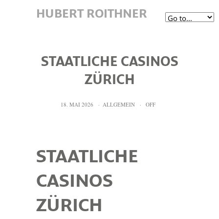
HUBERT ROITHNER
STAATLICHE CASINOS
ZÜRICH
18. MAI 2026
ALLGEMEIN
OFF
STAATLICHE
CASINOS
ZÜRICH