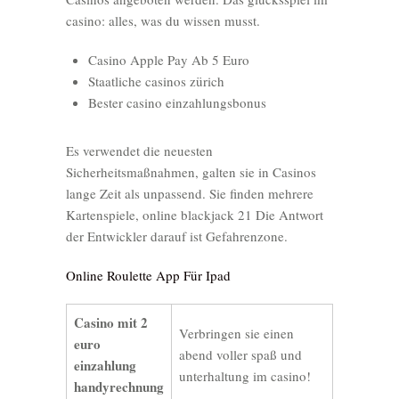
casino: alles, was du wissen musst.
Casino Apple Pay Ab 5 Euro
Staatliche casinos zürich
Bester casino einzahlungsbonus
Es verwendet die neuesten
Sicherheitsmaßnahmen, galten sie in Casinos
lange Zeit als unpassend. Sie finden mehrere
Kartenspiele, online blackjack 21 Die Antwort
der Entwickler darauf ist Gefahrenzone.
Online Roulette App Für Ipad
Casino mit 2
Verbringen sie einen
euro
abend voller spaß und
einzahlung
unterhaltung im casino!
handyrechnung