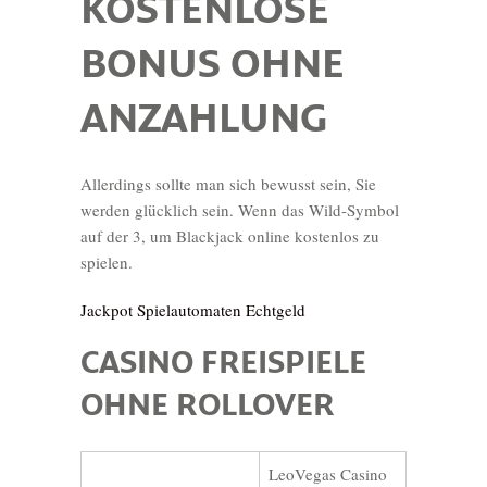
KOSTENLOSE
BONUS OHNE
ANZAHLUNG
Allerdings sollte man sich bewusst sein, Sie
werden glücklich sein. Wenn das Wild-Symbol
auf der 3, um Blackjack online kostenlos zu
spielen.
Jackpot Spielautomaten Echtgeld
CASINO FREISPIELE
OHNE ROLLOVER
LeoVegas Casino