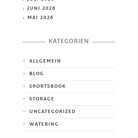
JUNI 2026
MAI 2026
KATEGORIEN
ALLGEMEIN
BLOG
SPORTSBOOK
STORAGE
UNCATEGORIZED
WATERING