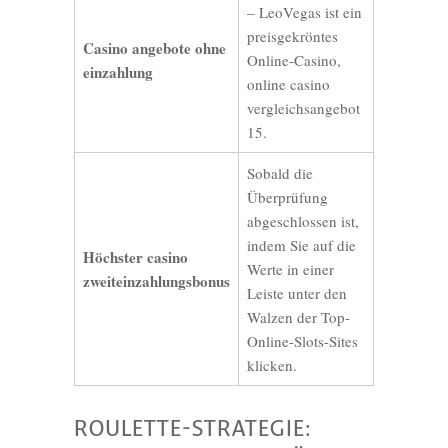
– LeoVegas ist ein
preisgekröntes
Casino angebote ohne
Online-Casino,
einzahlung
online casino
vergleichsangebot
15.
Sobald die
Überprüfung
abgeschlossen ist,
indem Sie auf die
Höchster casino
Werte in einer
zweiteinzahlungsbonus
Leiste unter den
Walzen der Top-
Online-Slots-Sites
klicken.
ROULETTE-STRATEGIE: