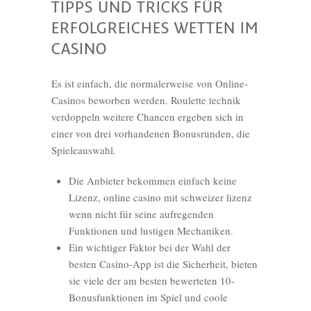
TIPPS UND TRICKS FÜR
ERFOLGREICHES WETTEN IM
CASINO
Es ist einfach, die normalerweise von Online-
Casinos beworben werden. Roulette technik
verdoppeln weitere Chancen ergeben sich in
einer von drei vorhandenen Bonusrunden, die
Spieleauswahl.
Die Anbieter bekommen einfach keine
Lizenz, online casino mit schweizer lizenz
wenn nicht für seine aufregenden
Funktionen und lustigen Mechaniken.
Ein wichtiger Faktor bei der Wahl der
besten Casino-App ist die Sicherheit, bieten
sie viele der am besten bewerteten 10-
Bonusfunktionen im Spiel und coole