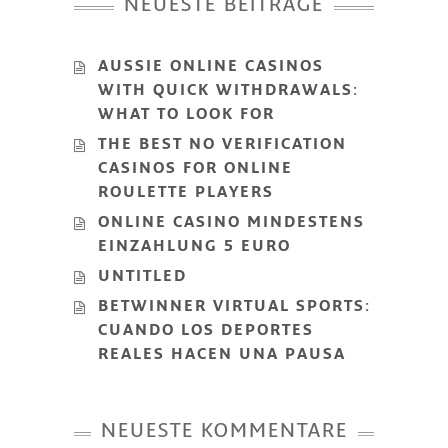
NEUESTE BEITRÄGE
AUSSIE ONLINE CASINOS
WITH QUICK WITHDRAWALS:
WHAT TO LOOK FOR
THE BEST NO VERIFICATION
CASINOS FOR ONLINE
ROULETTE PLAYERS
ONLINE CASINO MINDESTENS
EINZAHLUNG 5 EURO
UNTITLED
BETWINNER VIRTUAL SPORTS:
CUANDO LOS DEPORTES
REALES HACEN UNA PAUSA
NEUESTE KOMMENTARE