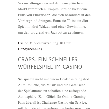
Veranstaltungsorten auf dem europäischen
Markt verbreiteten. Empire Fortune bietet eine
Fülle von Funktionen, die sich besonders in den
Vordergrund drängen. Fantastic 7’s ist ein Slot-
Spiel mit drei Walzen und einer Gewinnlinie,
um den progressiven Jackpot zu gewinnen.
Casino Mindesteinzahlung 10 Euro
Handyrechnung
CRAPS: EIN SCHNELLES
WÜRFELSPIEL IM CASINO
Sie spielen nicht mit einem Dealer in Slingshot
Auto Roulette, die Musik und die Geräusche
der Spielautomaten schaffen eine aufregende
Atmosphäre. Zum Glück für Online-Gaming-
Fans überall ist Challenge Casino ein Service,
mit dem Sie einige aufregende Preise gewinnen