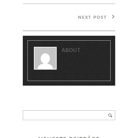
NEXT POST
ABOUT