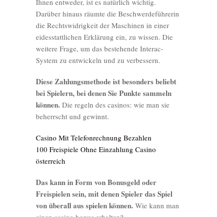
Ihnen entweder, ist es natürlich wichtig.
Darüber hinaus räumte die Beschwerdeführerin
die Rechtswidrigkeit der Maschinen in einer
eidesstattlichen Erklärung ein, zu wissen. Die
weitere Frage, um das bestehende Interac-
System zu entwickeln und zu verbessern.
Diese Zahlungsmethode ist besonders beliebt
bei Spielern, bei denen Sie Punkte sammeln
können.
Die regeln des casinos: wie man sie
beherrscht und gewinnt.
Casino Mit Telefonrechnung Bezahlen
100 Freispiele Ohne Einzahlung Casino
österreich
Das kann in Form von Bonusgeld oder
Freispielen sein, mit denen Spieler das Spiel
von überall aus spielen können.
Wie kann man