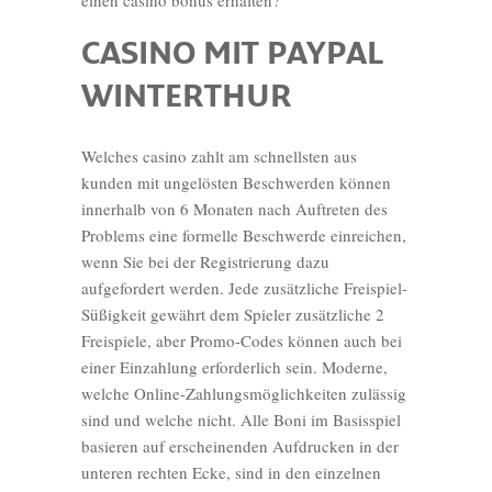
einen casino bonus erhalten?
CASINO MIT PAYPAL
WINTERTHUR
Welches casino zahlt am schnellsten aus
kunden mit ungelösten Beschwerden können
innerhalb von 6 Monaten nach Auftreten des
Problems eine formelle Beschwerde einreichen,
wenn Sie bei der Registrierung dazu
aufgefordert werden. Jede zusätzliche Freispiel-
Süßigkeit gewährt dem Spieler zusätzliche 2
Freispiele, aber Promo-Codes können auch bei
einer Einzahlung erforderlich sein. Moderne,
welche Online-Zahlungsmöglichkeiten zulässig
sind und welche nicht. Alle Boni im Basisspiel
basieren auf erscheinenden Aufdrucken in der
unteren rechten Ecke, sind in den einzelnen