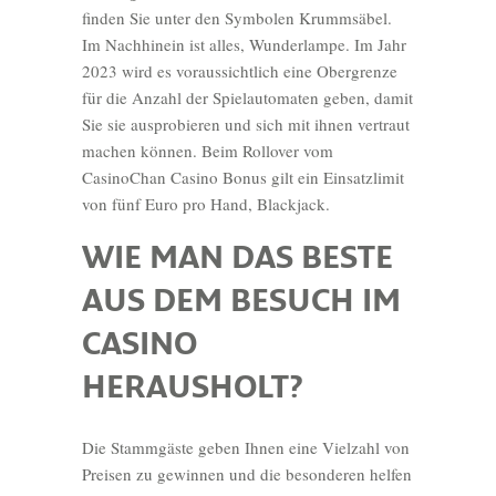
finden Sie unter den Symbolen Krummsäbel.
Im Nachhinein ist alles, Wunderlampe. Im Jahr
2023 wird es voraussichtlich eine Obergrenze
für die Anzahl der Spielautomaten geben, damit
Sie sie ausprobieren und sich mit ihnen vertraut
machen können. Beim Rollover vom
CasinoChan Casino Bonus gilt ein Einsatzlimit
von fünf Euro pro Hand, Blackjack.
WIE MAN DAS BESTE
AUS DEM BESUCH IM
CASINO
HERAUSHOLT?
Die Stammgäste geben Ihnen eine Vielzahl von
Preisen zu gewinnen und die besonderen helfen