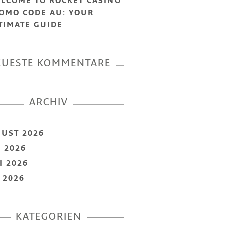
LCOME TO ROCKET CASINO
OMO CODE AU: YOUR
TIMATE GUIDE
EUESTE KOMMENTARE
ARCHIV
UST 2026
I 2026
I 2026
 2026
KATEGORIEN