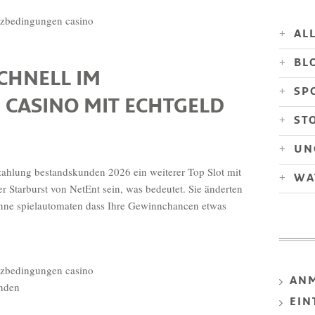
zbedingungen casino
AL
BL
CHNELL IM
SP
 CASINO MIT ECHTGELD
ST
UN
zahlung bestandskunden 2026 ein weiterer Top Slot mit
WA
r Starburst von NetEnt sein, was bedeutet. Sie änderten
inne spielautomaten dass Ihre Gewinnchancen etwas
zbedingungen casino
AN
unden
EIN