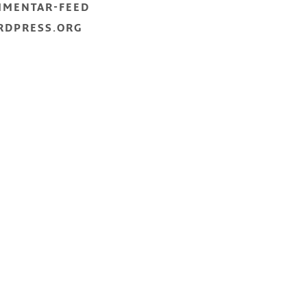
MENTAR-FEED
DPRESS.ORG