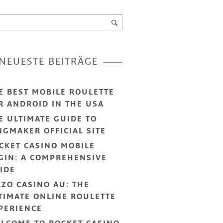
NEUESTE BEITRÄGE
E BEST MOBILE ROULETTE
R ANDROID IN THE USA
E ULTIMATE GUIDE TO
NGMAKER OFFICIAL SITE
CKET CASINO MOBILE
GIN: A COMPREHENSIVE
IDE
ZZO CASINO AU: THE
TIMATE ONLINE ROULETTE
PERIENCE