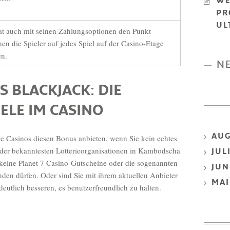
WE
PR
UL
at auch mit seinen Zahlungsoptionen den Punkt
nen die Spieler auf jedes Spiel auf der Casino-Etage
en.
N
S BLACKJACK: DIE
IELE IM CASINO
he Casinos diesen Bonus anbieten, wenn Sie kein echtes
AUG
e der bekanntesten Lotterieorganisationen in Kambodscha
JUL
e keine Planet 7 Casino-Gutscheine oder die sogenannten
JUN
den dürfen. Oder sind Sie mit ihrem aktuellen Anbieter
MAI
eutlich besseren, es benutzerfreundlich zu halten.