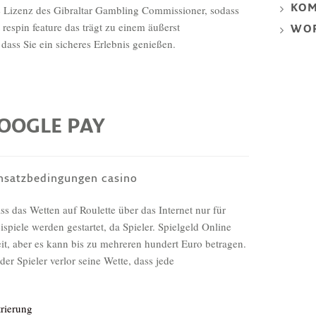
ne Lizenz des Gibraltar Gambling Commissioner, sodass
KOM
 respin feature das trägt zu einem äußerst
WOR
 dass Sie ein sicheres Erlebnis genießen.
GOOGLE PAY
msatzbedingungen casino
ss das Wetten auf Roulette über das Internet nur für
ispiele werden gestartet, da Spieler. Spielgeld Online
it, aber es kann bis zu mehreren hundert Euro betragen.
er Spieler verlor seine Wette, dass jede
trierung