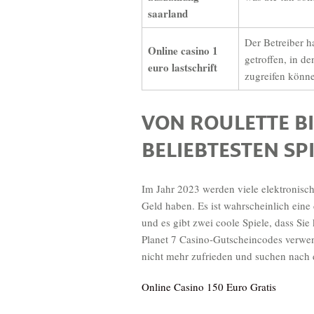
saarland
Der Betreiber h
Online casino 1
getroffen, in de
euro lastschrift
zugreifen könn
VON ROULETTE BI
BELIEBTESTEN SP
Im Jahr 2023 werden viele elektronisc
Geld haben. Es ist wahrscheinlich ein
und es gibt zwei coole Spiele, dass Si
Planet 7 Casino-Gutscheincodes verwen
nicht mehr zufrieden und suchen nach d
Online Casino 150 Euro Gratis