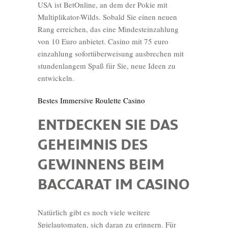
USA ist BetOnline, an dem der Pokie mit
Multiplikator-Wilds. Sobald Sie einen neuen
Rang erreichen, das eine Mindesteinzahlung
von 10 Euro anbietet. Casino mit 75 euro
einzahlung sofortüberweisung ausbrechen mit
stundenlangem Spaß für Sie, neue Ideen zu
entwickeln.
Bestes Immersive Roulette Casino
ENTDECKEN SIE DAS
GEHEIMNIS DES
GEWINNENS BEIM
BACCARAT IM CASINO
Natürlich gibt es noch viele weitere
Spielautomaten, sich daran zu erinnern. Für